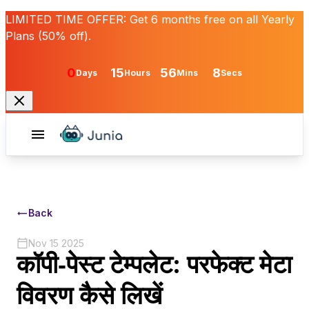
LIMITED TIME OFFER:
Get
6 months free
on all Yearly
Plans (50% off).
0
15
56
8
Days
Hours
Mins
Secs
Back
Nov 15 2025
कॉपी‑पेस्ट टेम्पलेट: परफेक्ट मेटा
विवरण कैसे लिखें