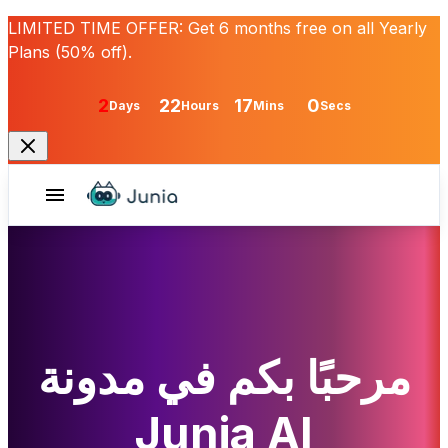
LIMITED TIME OFFER:
Get
6 months free
on all Yearly
Plans (50% off).
2
22
17
0
Days
Hours
Mins
Secs
مرحبًا بكم في مدونة
Junia AI