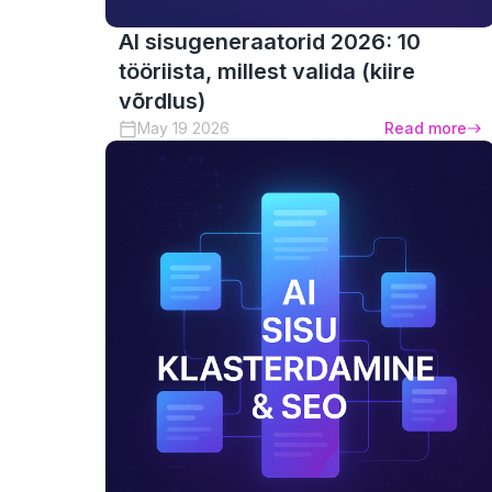
AI sisugeneraatorid 2026: 10
tööriista, millest valida (kiire
võrdlus)
May 19 2026
Read more