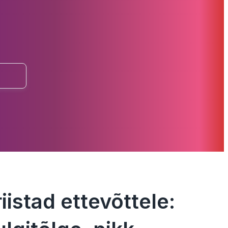
iistad ettevõttele: