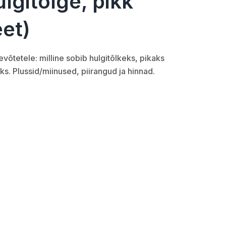
ulgitõlge, pikk
eet)
evõtetele: milline sobib hulgitõlkeks, pikaks
oks. Plussid/miinused, piirangud ja hinnad.