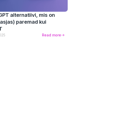
PT alternatiivi, mis on
asjas) paremad kui
T
025
Read more