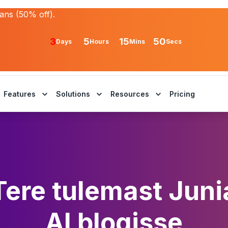
lans (50% off).
3
5
15
50
Days
Hours
Mins
Secs
Features
Solutions
Resources
Pricing
Tere tulemast Juni
AI blogisse