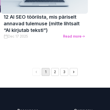
12 AI SEO tööriista, mis päriselt
annavad tulemuse (mitte lihtsalt
“AI kirjutab teksti”)
Dec 17 2025
Read more
1
2
3