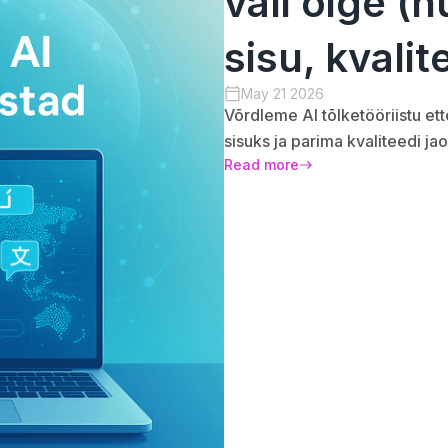
vali õige (h
sisu, kvalit
May 21 2026
Võrdleme AI tõlketööriistu ett
sisuks ja parima kvaliteedi ja
Read more