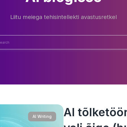
Liitu meiega tehisintellekti avastusretkel
AI tõlketöör
AI Writing