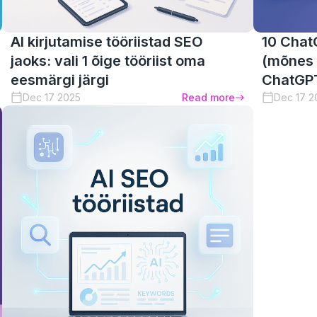
AI kirjutamise tööriistad SEO
10 ChatG
jaoks: vali 1 õige tööriist oma
(mõnes 
eesmärgi järgi
ChatGP
Dec 17 2025
Read more
Dec 17 2