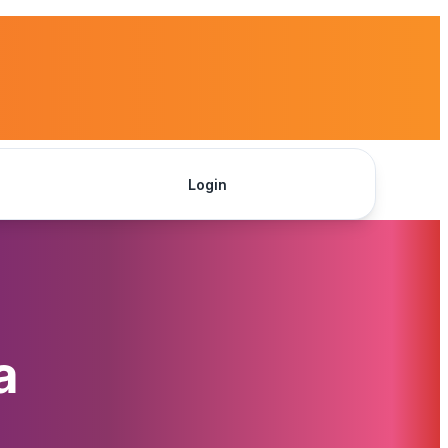
Login
Get Started
a