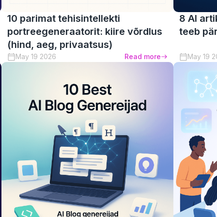
10 parimat tehisintellekti
8 AI arti
portreegeneraatorit: kiire võrdlus
teeb pä
(hind, aeg, privaatsus)
May 19 2026
Read more
May 19 