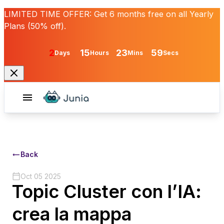
LIMITED TIME OFFER:
Get
6 months free
on all Yearly
Plans (50% off).
2
15
23
59
Days
Hours
Mins
Secs
Back
Oct 05 2025
Topic Cluster con l’IA:
crea la mappa