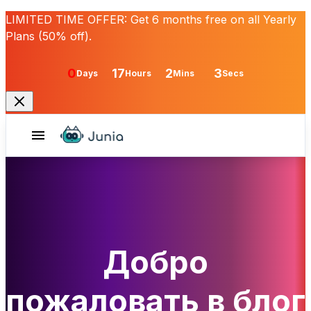
LIMITED TIME OFFER:
Get
6 months free
on all Yearly
Plans (50% off).
0
17
2
3
Days
Hours
Mins
Secs
Добро
пожаловать в блог