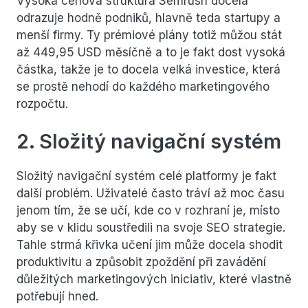
Vysoká cenová struktura Semrush docela
odrazuje hodně podniků, hlavně teda startupy a
menší firmy. Ty prémiové plány totiž můžou stát
až 449,95 USD měsíčně a to je fakt dost vysoká
částka, takže je to docela velká investice, která
se prostě nehodí do každého marketingového
rozpočtu.
2. Složitý navigační systém
Složitý navigační systém celé platformy je fakt
další problém. Uživatelé často tráví až moc času
jenom tím, že se učí, kde co v rozhraní je, místo
aby se v klidu soustředili na svoje SEO strategie.
Tahle strmá křivka učení jim může docela shodit
produktivitu a způsobit zpoždění při zavádění
důležitých marketingových iniciativ, které vlastně
potřebují hned.