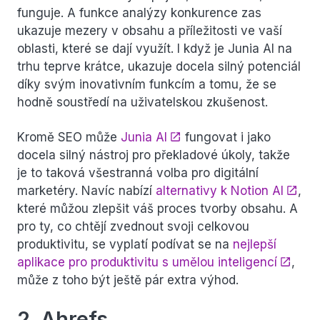
funguje. A funkce analýzy konkurence zas
ukazuje mezery v obsahu a příležitosti ve vaší
oblasti, které se dají využít. I když je Junia AI na
trhu teprve krátce, ukazuje docela silný potenciál
díky svým inovativním funkcím a tomu, že se
hodně soustředí na uživatelskou zkušenost.
Kromě SEO může
Junia AI
fungovat i jako
docela silný nástroj pro překladové úkoly, takže
je to taková všestranná volba pro digitální
marketéry. Navíc nabízí
alternativy k Notion AI
,
které můžou zlepšit váš proces tvorby obsahu. A
pro ty, co chtějí zvednout svoji celkovou
produktivitu, se vyplatí podívat se na
nejlepší
aplikace pro produktivitu s umělou inteligencí
,
může z toho být ještě pár extra výhod.
2. Ahrefs