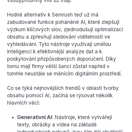
všudypřítomný vliv už mají.
Hodně alternativ k Semrush teď už má
zabudované funkce poháněné AI, které zlepšují
výzkum klíčových slov, zjednodušují optimalizaci
obsahu a zpřesňují sledování viditelnosti ve
vyhledávání. Tyto nástroje využívají umělou
inteligenci k efektivnější analýze dat a k
poskytování přizpůsobených doporučení. Díky
tomu mají firmy větší šanci zůstat napřed v
tomhle neustále se měnícím digitálním prostředí.
Co se týká nejnovějších trendů v oblasti tvorby
obsahu pomocí AI, začíná se rýsovat několik
hlavních věcí:
Generativní AI:
Nástroje, které vytvářejí
texty, obrázky a videa na základě