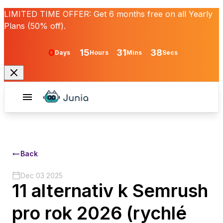
LIMITED TIME OFFER:
Get
6 months free
on all Yearly
Plans (50% off).
0
15
31
38
Days
Hours
Mins
Secs
Back
Dec 03 2025
11 alternativ k Semrush
pro rok 2026 (rychlé