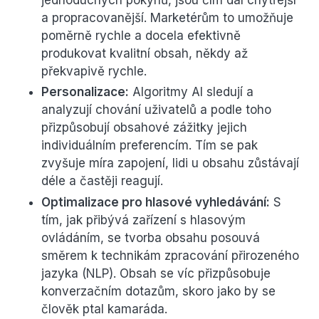
jednoduchých pokynů, jsou čím dál chytřejší
a propracovanější. Marketérům to umožňuje
poměrně rychle a docela efektivně
produkovat kvalitní obsah, někdy až
překvapivě rychle.
Personalizace:
Algoritmy AI sledují a
analyzují chování uživatelů a podle toho
přizpůsobují obsahové zážitky jejich
individuálním preferencím. Tím se pak
zvyšuje míra zapojení, lidi u obsahu zůstávají
déle a častěji reagují.
Optimalizace pro hlasové vyhledávání:
S
tím, jak přibývá zařízení s hlasovým
ovládáním, se tvorba obsahu posouvá
směrem k technikám zpracování přirozeného
jazyka (NLP). Obsah se víc přizpůsobuje
konverzačním dotazům, skoro jako by se
člověk ptal kamaráda.