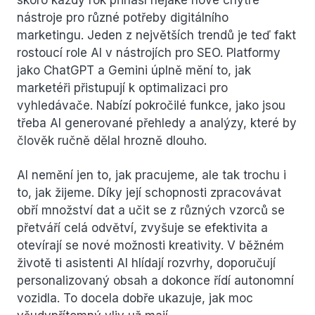
skoro každý rok přináší nějaké nové chytré
nástroje pro různé potřeby digitálního
marketingu. Jeden z největších trendů je teď fakt
rostoucí role AI v nástrojích pro SEO. Platformy
jako ChatGPT a Gemini úplně mění to, jak
marketéři přistupují k optimalizaci pro
vyhledávače. Nabízí pokročilé funkce, jako jsou
třeba AI generované přehledy a analýzy, které by
člověk ručně dělal hrozně dlouho.
AI nemění jen to, jak pracujeme, ale tak trochu i
to, jak žijeme. Díky její schopnosti zpracovávat
obří množství dat a učit se z různých vzorců se
přetváří celá odvětví, zvyšuje se efektivita a
otevírají se nové možnosti kreativity. V běžném
životě ti asistenti AI hlídají rozvrhy, doporučují
personalizovaný obsah a dokonce řídí autonomní
vozidla. To docela dobře ukazuje, jak moc