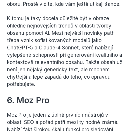
oboru. Prostě vidíte, kde vám ještě utíkají šance.
K tomu je taky docela důležité být v obraze
ohledně nejnovějších trendů v oblasti tvorby
obsahu pomocí AI. Mezi největší novinky patří
třeba vznik sofistikovaných modelů jako
ChatGPT-5 a Claude-4 Sonnet, které nabízejí
vylepšené schopnosti při generování kvalitního a
kontextově relevantního obsahu. Takže obsah už
není jen nějaký generický text, ale mnohem
chytřejší a lépe zapadá do toho, co opravdu
potřebujete.
6. Moz Pro
Moz Pro je jeden z úplně prvních nástrojů v
oblasti SEO a pořád patří mezi ty hodně známé.
Nabízí fakt širokou škálu funkcí pro sledování