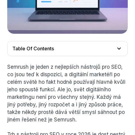
Table Of Contents
Semrush je jeden z nejlepších nástrojů pro SEO,
co jsou teď k dispozici, a digitální marketéři po
celém světě ho fakt hodně používají hlavně kvůli
jeho spoustě funkcí. Ale jo, svět digitálního
marketingu není pro všechny stejný. Každý má
jiný potřeby, jiný rozpočet a i jiný způsob práce,
takže někdy prostě dává větší smysl sáhnout po
jiném řešení než je Semrush.
Trh s nástroji pro SEO v roce 2026 je dost pestrý