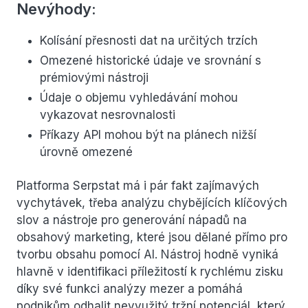
Nevýhody:
Kolísání přesnosti dat na určitých trzích
Omezené historické údaje ve srovnání s
prémiovými nástroji
Údaje o objemu vyhledávání mohou
vykazovat nesrovnalosti
Příkazy API mohou být na plánech nižší
úrovně omezené
Platforma Serpstat má i pár fakt zajímavých
vychytávek, třeba analýzu chybějících klíčových
slov a nástroje pro generování nápadů na
obsahový marketing, které jsou dělané přímo pro
tvorbu obsahu pomocí AI. Nástroj hodně vyniká
hlavně v identifikaci příležitostí k rychlému zisku
díky své funkci analýzy mezer a pomáhá
podnikům odhalit nevyužitý tržní potenciál, který